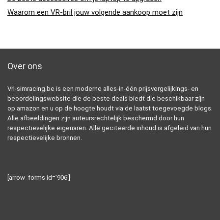
Waarom een VR-bril jouw volgende aankoop moet zijn
Over ons
Vrl-simracing.be is een moderne alles-in-één prijsvergelijkings- en
beoordelingswebsite die de beste deals biedt die beschikbaar zijn
op amazon en u op de hoogte houdt via de laatst toegevoegde blogs.
Alle afbeeldingen zijn auteursrechtelijk beschermd door hun
respectievelijke eigenaren. Alle geciteerde inhoud is afgeleid van hun
respectievelijke bronnen.
[arrow_forms id=’906′]