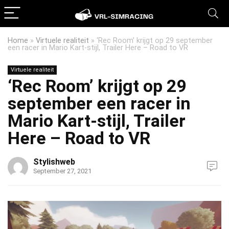
Home
»
Virtuele realiteit
»
‘Rec Room’ krijgt op 29 september
een racer in Mario Kart-stijl, Trailer Here – Road to VR
Virtuele realiteit
‘Rec Room’ krijgt op 29
september een racer in
Mario Kart-stijl, Trailer
Here – Road to VR
Stylishweb
September 27, 2021