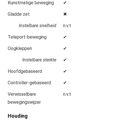
Kunstmatige beweging
✔
Gladde zet
✖
Instelbare snelheid
n.v.t
Teleport-beweging
✔
Oogkleppen
✔
Instelbare sterkte
✔
Hoofdgebaseerd
✔
Controller-gebaseerd
✔
Verwisselbare
n.v.t
bewegingswijzer
Houding