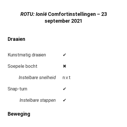
ROTU: Ionië
Comfortinstellingen – 23
september 2021
Draaien
Kunstmatig draaien
✔
Soepele bocht
✖
Instelbare snelheid
n.v.t
Snap-turn
✔
Instelbare stappen
✔
Beweging