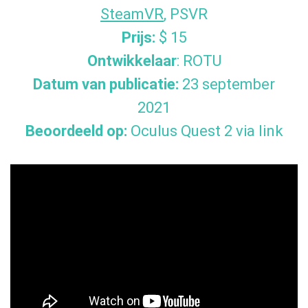
SteamVR
, PSVR
Prijs:
$ 15
Ontwikkelaar
: ROTU
Datum van publicatie:
23 september
2021
Beoordeeld op:
Oculus Quest 2 via link