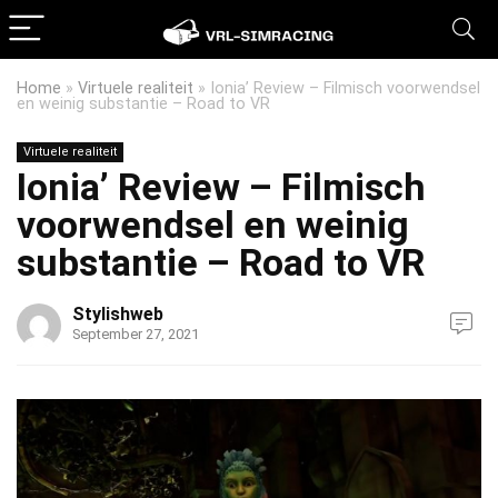
Home
»
Virtuele realiteit
»
Ionia’ Review – Filmisch voorwendsel
en weinig substantie – Road to VR
Virtuele realiteit
Ionia’ Review – Filmisch
voorwendsel en weinig
substantie – Road to VR
Stylishweb
September 27, 2021