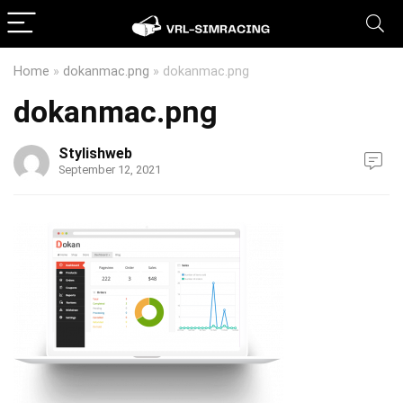
Home
»
dokanmac.png
»
dokanmac.png
dokanmac.png
Stylishweb
September 12, 2021