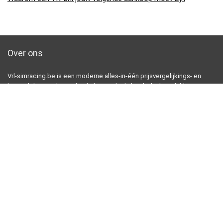
Over ons
Vrl-simracing.be is een moderne alles-in-één prijsvergelijkings- en
beoordelingswebsite die de beste deals biedt die beschikbaar zijn
op amazon en u op de hoogte houdt via de laatst toegevoegde blogs.
Alle afbeeldingen zijn auteursrechtelijk beschermd door hun
respectievelijke eigenaren. Alle geciteerde inhoud is afgeleid van hun
respectievelijke bronnen.
[arrow_forms id=’906′]
[wpsm_column size=”one-half”]