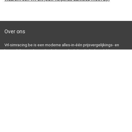
Over ons
Vrl-simracing.be is een moderne alles-in-één prijsvergelijkings- en
beoordelingswebsite die de beste deals biedt die beschikbaar zijn
op amazon en u op de hoogte houdt via de laatst toegevoegde blogs.
Alle afbeeldingen zijn auteursrechtelijk beschermd door hun
respectievelijke eigenaren. Alle geciteerde inhoud is afgeleid van hun
respectievelijke bronnen.
[arrow_forms id=’906′]
[wpsm_column size=”one-half”]